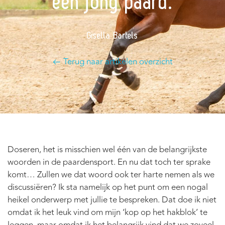
een jong paard.
Gisella Bartels
Terug naar artikelen overzicht
Doseren, het is misschien wel één van de belangrijkste
woorden in de paardensport. En nu dat toch ter sprake
komt… Zullen we dat woord ook ter harte nemen als we
discussiëren? Ik sta namelijk op het punt om een nogal
heikel onderwerp met jullie te bespreken. Dat doe ik niet
omdat ik het leuk vind om mijn ‘kop op het hakblok’ te
leggen, maar omdat ik het belangrijk vind dat we zoveel