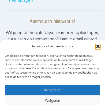
Themadagen
Aanmelden nieuwsbrief
Wil je op de hoogte blijven van onze opleidingen,
cursussen en themadagen? Laat je email achter!
Beheer cookie toestemming
Blijf op de hoogte
Om de beste ervaringen te bieden, gebruiken wij technologieën zoals
cookies om informatie over je apparaat op te slaan en/of te raadplegen.
Door in te stemmen met deze technologieën kunnen wij gegevens zoals
surfgedrag of unieke ID's op deze site verwerken. Als je geen toestemming
geeft of uw toestemming intrekt, kan dit een nadelige invloed hebben op
bepaalde functies en mogelijkheden.
Accepteren
Made with
by AVE Webdesign
Weigeren