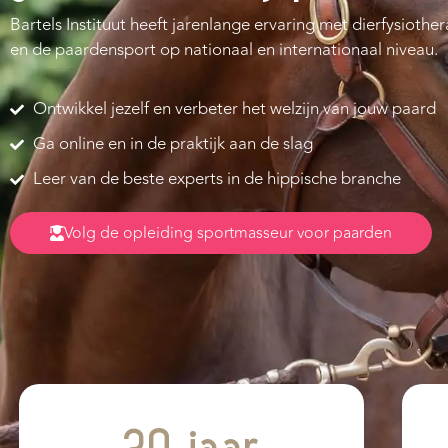
Bartels Instituut heeft jarenlange ervaring met dierfysiothe
en de paardensport op nationaal en internationaal niveau.
Ontwikkel jezelf en verbeter het welzijn van jouw paard
Ga online en in de praktijk aan de slag
Leer van de beste experts in de hippische branche
Volg de opleiding sportmasseur voor paarden