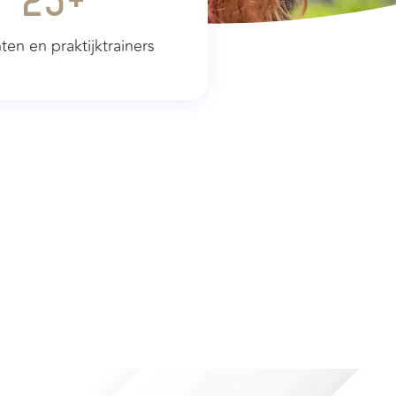
25
+
en en praktijktrainers