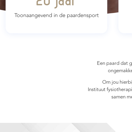
20
 jaar
Toonaangevend in de paardensport
Een paard dat go
ongemakken
Om jou hierbi
Instituut fysiothera
samen met