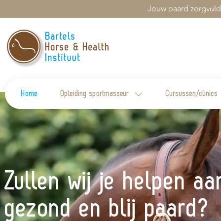
Jouw paard zorgvuld
Home
Opleiding sportmasseur
Cursussen/clinics
Zullen wij je helpen a
gezond en blij paard?