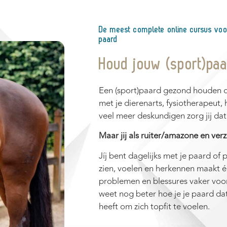
De meest complete online cursus voo
paard
Houd jouw (sport)pa
Een (sport)paard gezond houden d
met je dierenarts, fysiotherapeut,
veel meer deskundigen zorg jij dat 
Maar jij als ruiter/amazone en verz
Jíj bent dagelijks met je paard of p
zien, voelen en herkennen maakt éch
problemen en blessures vaker voor
weet nog beter hoe je je paard dat 
heeft om zich topfit te voelen.