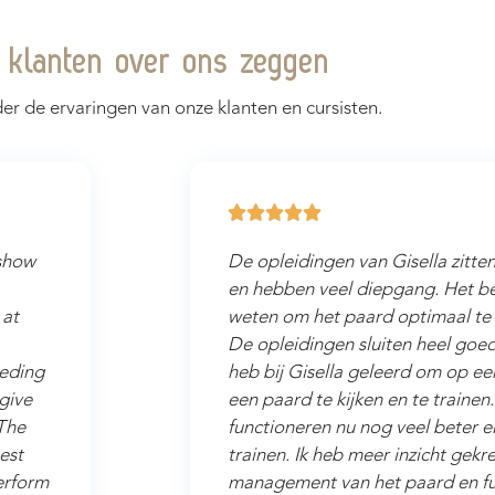
 klanten over ons zeggen
er de ervaringen van onze klanten en cursisten.





 show
De opleidingen van Gisella zitten
en hebben veel diepgang. Het bev
 at
weten om het paard optimaal te 
De opleidingen sluiten heel goed 
eeding
heb bij Gisella geleerd om op e
 give
een paard te kijken en te trainen
 The
functioneren nu nog veel beter e
est
trainen. Ik heb meer inzicht gekr
erform
management van het paard en fun