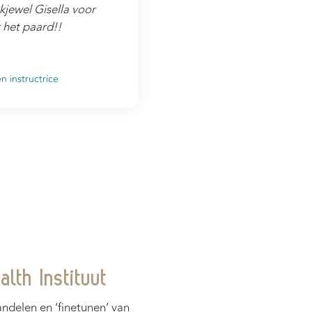
kjewel Gisella voor
r het paard!!
n instructrice
lth Instituut
ndelen en ‘finetunen’ van