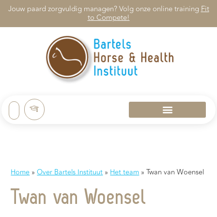
Jouw paard zorgvuldig managen? Volg onze online training
Fit
to Compete!
Home
»
Over Bartels Instituut
»
Het team
»
Twan van Woensel
Twan van Woensel