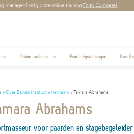
ig managen? Volg onze online training
Fit to Compete!
Online modules
Paardenfysiotherapie
Over Ba
e
»
Over Bartels Instituut
»
Het team
»
Tamara Abrahams
amara Abrahams
rtmasseur voor paarden en stagebegeleider