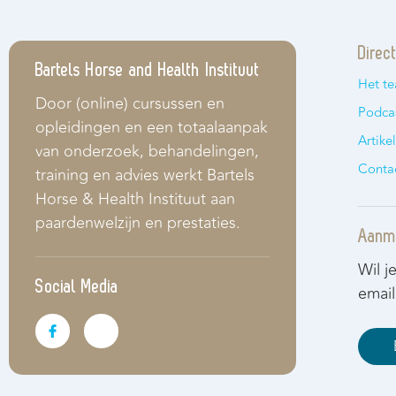
Direc
Bartels Horse and Health Instituut
Het t
Door (online) cursussen en
Podca
opleidingen en een totaalaanpak
Artike
van onderzoek, behandelingen,
Conta
training en advies werkt Bartels
Horse & Health Instituut aan
paardenwelzijn en prestaties.
Aanme
Wil j
Social Media
email