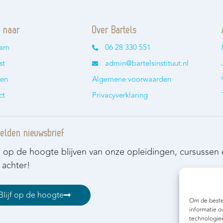
t naar
Over Bartels
eam
06 28 330 551
st
admin@bartelsinstituut.nl
len
Algemene voorwaarden
ct
Privacyverklaring
lden nieuwsbrief
e op de hoogte blijven van onze opleidingen, cursussen
 achter!
Blijf op de hoogte
Om de beste 
informatie o
technologieë