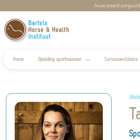
Jouw paard zorgvuld
Home
Opleiding sportmasseur
Cursussen/clinics
Hom
T
Spo